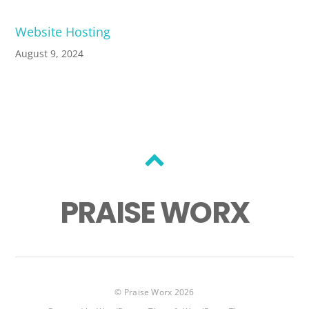
Website Hosting
August 9, 2024
Back
to
PRAISE WORX
top
©
Praise Worx
2026