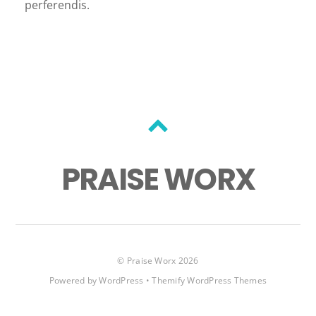
perferendis.
Back
to
PRAISE WORX
top
©
Praise Worx
2026
Powered by
WordPress
•
Themify WordPress Themes