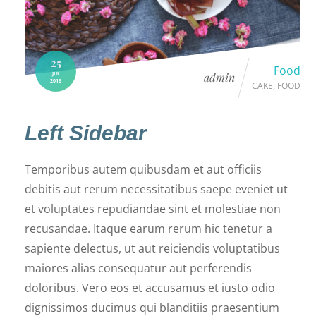
25
Food
JUL
admin
2016
CAKE
,
FOOD
Left Sidebar
Temporibus autem quibusdam et aut officiis
debitis aut rerum necessitatibus saepe eveniet ut
et voluptates repudiandae sint et molestiae non
recusandae. Itaque earum rerum hic tenetur a
sapiente delectus, ut aut reiciendis voluptatibus
maiores alias consequatur aut perferendis
doloribus. Vero eos et accusamus et iusto odio
dignissimos ducimus qui blanditiis praesentium